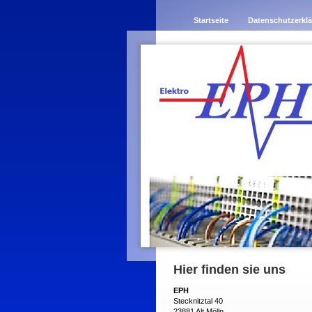
Startseite
Datenschutzerkl
Hier finden sie uns
EPH
Stecknitztal 40
23881 Alt Mölln