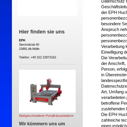
Datenschutz h
Geschäftsleit
der EPH Huch
personenbezog
besondere Ser
Anspruch neh
Hier finden sie uns
personenbezog
EPH
personenbezog
Stecknitztal 40
Verarbeitung 
23881 Alt Mölln
Einwilligung d
Telefon: +49 152 22873162
Die Verarbei
der Anschrift
Person, erfol
in Übereinst
landesspezifi
Datenschutzer
Art, Umfang 
verarbeiteten
betroffene Pe
zustehenden R
Die EPH Hucht
Maßgeschneiderte Portalfräsearbeiten
>
zahlreiche t
Wir kümmern uns um
einen möglich