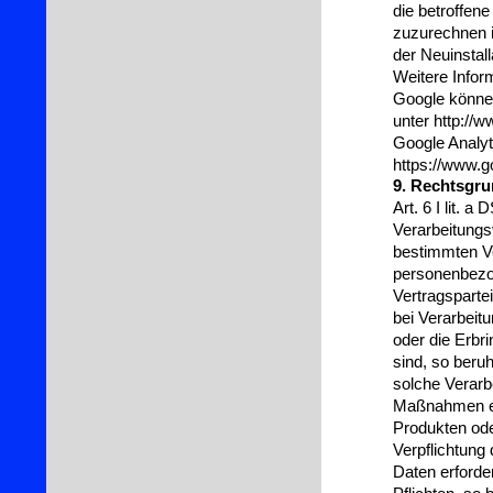
die betroffen
zuzurechnen is
der Neuinstal
Weitere Info
Google können
unter http://
Google Analyt
https://www.go
9. Rechtsgru
Art. 6 I lit.
Verarbeitungsv
bestimmten Ve
personenbezog
Vertragspartei
bei Verarbeitu
oder die Erbr
sind, so beruh
solche Verarb
Maßnahmen erf
Produkten ode
Verpflichtung
Daten erforder