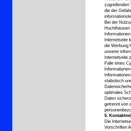
zugreifenden 
die der Gefah
informationst
Bei der Nutzu
Huchthausen k
Informationen
Internetseite 
die Werbung fü
unserer infor
Internetseite
Falle eines C
Informationen
Informatione
statistisch u
Datensicherhe
optimales Sch
Daten sicherz
getrennt von 
personenbezo
5. Kontaktmög
Die Internets
Vorschriften 