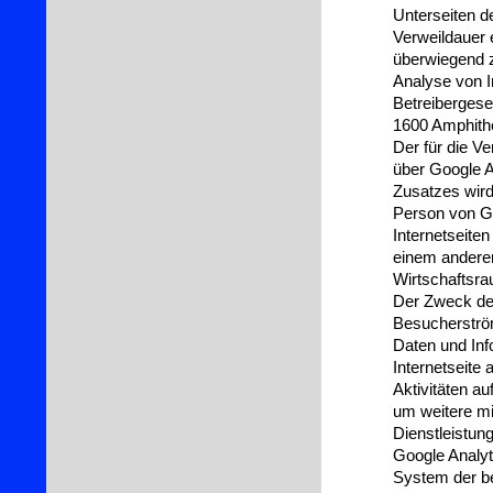
Unterseiten de
Verweildauer 
überwiegend z
Analyse von I
Betreibergese
1600 Amphith
Der für die V
über Google A
Zusatzes wird
Person von Go
Internetseite
einem andere
Wirtschaftsrau
Der Zweck der
Besucherström
Daten und Inf
Internetseite
Aktivitäten a
um weitere mi
Dienstleistun
Google Analyt
System der be