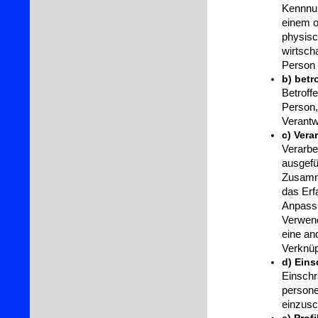
Kennnum
einem o
physisc
wirtscha
Person s
b) betr
Betroffe
Person,
Verantw
c) Vera
Verarbei
ausgefü
Zusamm
das Erf
Anpassu
Verwend
eine an
Verknüp
d) Eins
Einschr
persone
einzusc