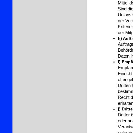
Mittel 
Sind di
Unionsr
der Ver
Kriteri
der Mit
h) Auft
Auftrags
Behörde
Daten i
i) Empf
Empfäng
Einrich
offenge
Dritten
bestim
Recht d
erhalte
j) Dritte
Dritter 
oder an
Verantw
unter d