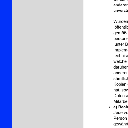
anderer
unverzü
Wurden
öffentl
gemäß A
persone
unter B
Implem
technis
welche 
darüber
anderen
sämtlic
Kopien 
hat, sow
Datensc
Mitarbe
e) Rech
Jede vo
Person 
gewährt