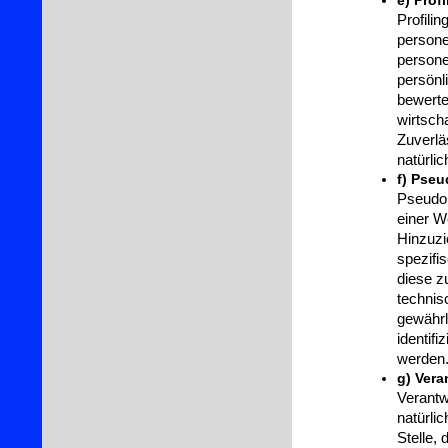
e) Profi
Profilin
persone
person
persönl
bewerte
wirtsch
Zuverlä
natürli
f) Pse
Pseudon
einer W
Hinzuzi
spezifi
diese z
technis
gewährl
identifi
werden
g) Vera
Verantwo
natürli
Stelle,