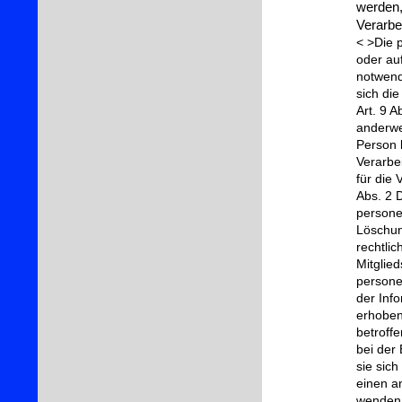
werden,
Verarbei
< >Die 
oder auf
notwendi
sich di
Art. 9 
anderwe
Person 
Verarbe
für die 
Abs. 2 
persone
Löschun
rechtli
Mitglied
persone
der Inf
erhoben
betroff
bei der
sie sic
einen a
wenden.