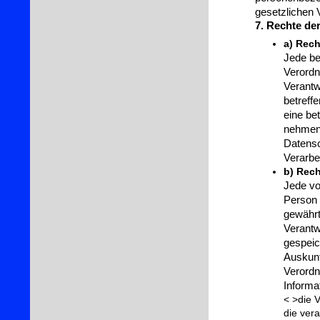
gesetzlichen V
7. Rechte de
a) Rech
Jede be
Verordn
Verantw
betreff
eine be
nehmen,
Datensc
Verarbe
b) Rech
Jede vo
Person 
gewährt
Verantw
gespeic
Auskunf
Verordn
Informa
< >die 
die ver