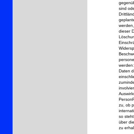
gegenüb
sind od
Drittlän
geplant
werden, 
dieser 
Löschun
Einschr
Widersp
Beschwe
persone
werden:
Daten d
einschl
zuminde
involvi
Auswirk
PersonF
zu, ob 
internat
so steh
über di
zu erhal