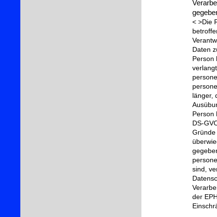
Verarbe
gegeben
< >Die 
betroff
Verantw
Daten z
Person 
verlang
persone
persone
länger,
Ausübun
Person 
DS-GVO 
Gründe 
überwie
gegeben
persone
sind, v
Datensc
Verarbe
der EPH
Einschr