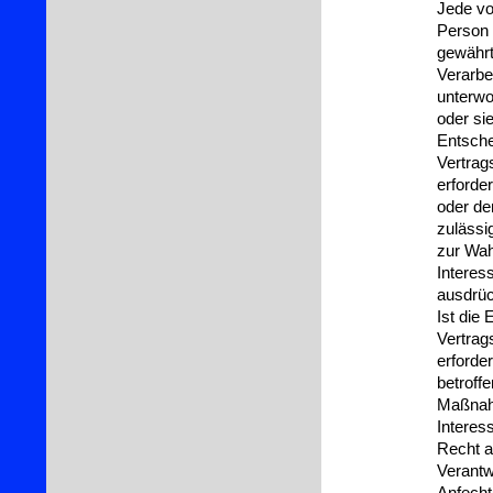
Jede vo
Person 
gewährt
Verarbe
unterwo
oder sie
Entsche
Vertrag
erforde
oder der
zulässi
zur Wah
Interes
ausdrüc
Ist die
Vertrag
erforder
betroff
Maßnahm
Interes
Recht a
Verantw
Anfecht