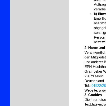
Auftrag
verarbe
k) Einw
Einwilli
bestimm
abgegeb
sonstig
Person 
betreff
2. Name und 
Verantwortlic
den Mitglieds
und anderer B
EPH Huchth
Grambeker W
23879 Mölln
Deutschland
Tel.:
01522/2
Website: www
3. Cookies
Die Internet
Textdateien, 