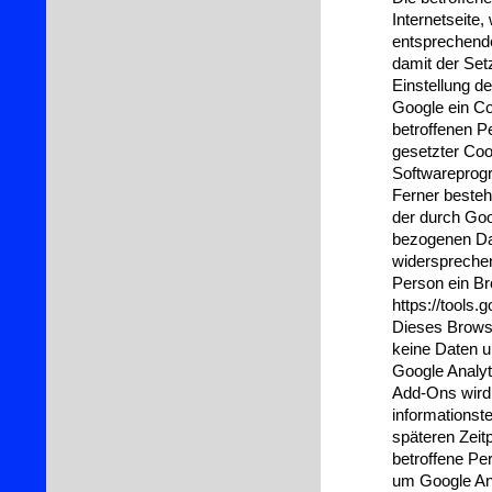
Internetseite, 
entsprechende
damit der Set
Einstellung d
Google ein Co
betroffenen P
gesetzter Coo
Softwareprog
Ferner besteht
der durch Goo
bezogenen Dat
widersprechen
Person ein B
https://tools.
Dieses Browse
keine Daten u
Google Analyti
Add-Ons wird 
informationst
späteren Zeitp
betroffene Pe
um Google Ana