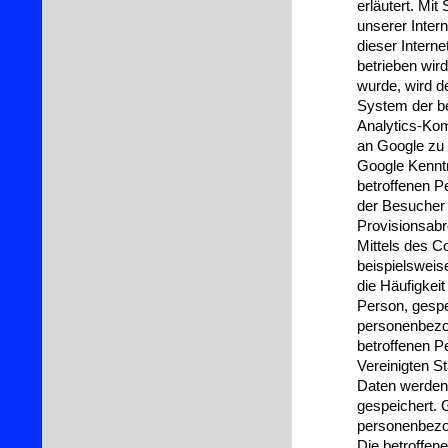
erläutert. Mi
unserer Intern
dieser Interne
betrieben wir
wurde, wird d
System der be
Analytics-Ko
an Google zu 
Google Kennt
betroffenen P
der Besucher 
Provisionsab
Mittels des 
beispielsweise
die Häufigkeit
Person, gespe
personenbezog
betroffenen P
Vereinigten S
Daten werden 
gespeichert. 
personenbezog
Die betroffen