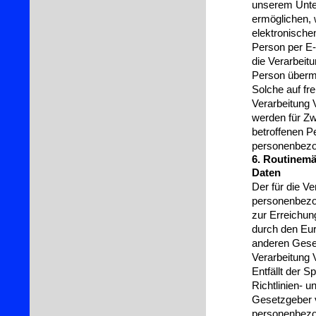
unserem Unte
ermöglichen, 
elektronische
Person per E-
die Verarbeit
Person übermi
Solche auf fre
Verarbeitung 
werden für Zw
betroffenen P
personenbezo
6. Routinem
Daten
Der für die Ve
personenbezog
zur Erreichun
durch den Eur
anderen Geset
Verarbeitung 
Entfällt der 
Richtlinien- 
Gesetzgeber v
personenbezo