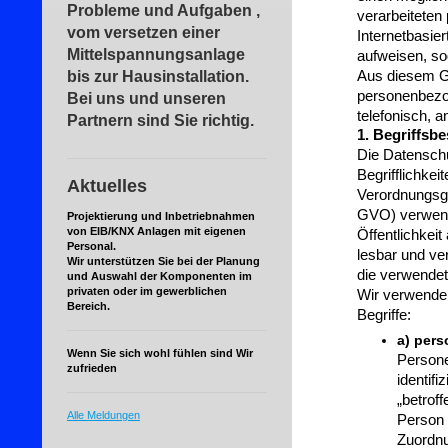
Probleme und Aufgaben ,
verarbeitete
vom versetzen einer
Internetbasie
Mittelspannungsanlage
aufweisen, so
bis zur Hausinstallation.
Aus diesem Gr
personenbezog
Bei uns und unseren
telefonisch, a
Partnern sind Sie richtig.
1. Begriffs
Die Datensch
Begrifflichkei
Aktuelles
Verordnungsg
GVO) verwende
Projektierung und Inbetriebnahmen
von EIB/KNX Anlagen
mit eigenen
Öffentlichkei
Personal.
lesbar und ve
Wir unterstützen Sie
bei der
Planung
die verwendete
und Auswahl der Komponenten im
privaten oder im gewerblichen
Wir verwenden
Bereich.
Begriffe:
a) per
Wenn Sie sich wohl fühlen sind Wir
Persone
zufrieden
identifi
„betroff
Alle Meldungen
Person 
Zuordnu