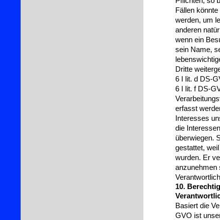
Pflichten, so 
Fällen könnte
werden, um le
anderen natür
wenn ein Besu
sein Name, se
lebenswichtig
Dritte weiter
6 I lit. d DS
6 I lit. f DS
Verarbeitungs
erfasst werde
Interesses un
die Interesse
überwiegen. S
gestattet, we
wurden. Er ver
anzunehmen se
Verantwortli
10. Berechti
Verantwortli
Basiert die Ve
GVO ist unser