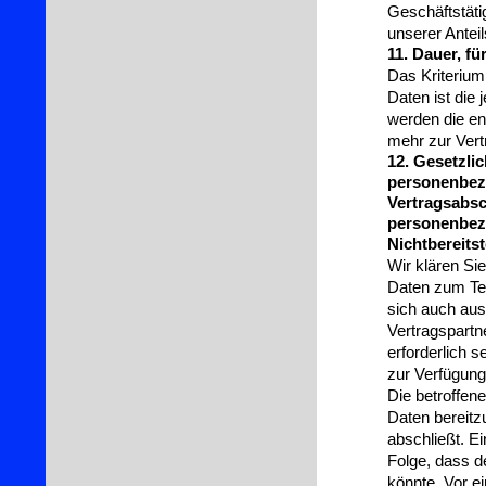
Geschäftstäti
unserer Anteil
11. Dauer, f
Das Kriterium
Daten ist die 
werden die en
mehr zur Vert
12. Gesetzlic
personenbezo
Vertragsabsc
personenbezo
Nichtbereitst
Wir klären Si
Daten zum Tei
sich auch aus
Vertragspartn
erforderlich 
zur Verfügung 
Die betroffen
Daten bereitz
abschließt. E
Folge, dass d
könnte. Vor e