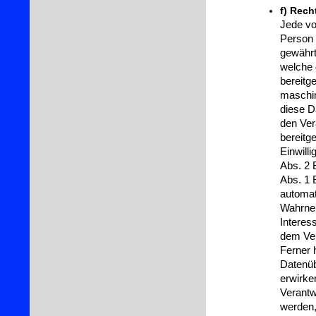
f) Rech
Jede vo
Person 
gewährt
welche 
bereitge
maschin
diese D
den Ver
bereitge
Einwill
Abs. 2 
Abs. 1 
automati
Wahrneh
Interess
dem Ver
Ferner 
Datenüb
erwirke
Verantw
werden,